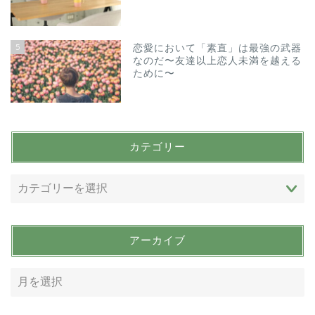
5
恋愛において「素直」は最強の武器
なのだ〜友達以上恋人未満を越える
ために〜
カテゴリー
アーカイブ